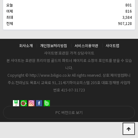
오늘
801
어제
816
최대
3,584
전체
907,128
회사소개
개인정보처리방침
서비스이용약관
사이트맵
사이트명:호관원 가격 상담사이트
본 사이트는 호관원 프리미엄 골드의 파트너 페이지로 소정의 포인트를 받을 수 있습
니다.
Copyright © http://www.biligio.co.kr All rights reserved. 상호:제이엠컴퍼니
주소:전라남도 목포시 교육로 91, 21세기하이오피스텔 205호 대표:장재명 사업자
번호 415-07-31723
PC 버전으로 보기