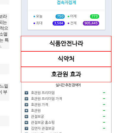
접속자집계
정보라
오늘
어제
750
773
장되는
최대
전체
3,584
905,445
대적으
 소멸
는 특
식품안전나라
.
식약처
호관원 효과
실시간 추천 검색어
 느낄
이 부
호관원 프리미엄
호관원 프리미엄 가격
호관원 가격
호관원
관절보궁
관절보궁 홈쇼핑
김연자 관절보궁